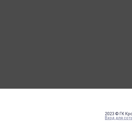
МОЙ КАБИНЕТ
Вход
Регистрация
2023 © ГК Кр
Вход для сот