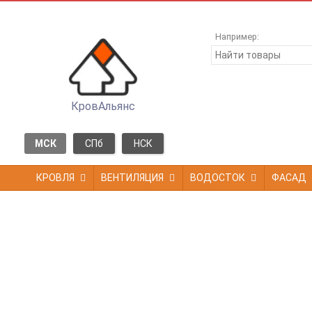
Например:
КровАльянс
МСК
СПб
НСК
КРОВЛЯ
ВЕНТИЛЯЦИЯ
ВОДОСТОК
ФАСАД