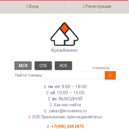
Вход
Регистрация
КровАльянс
МСК
СПб
НСК
Например:
9:00 – 18:00
пн.-пт.
10:00 – 15:00
сб.
ВЫХОДНОЙ
вс.
Как нас найти
zakaz@krovalians.ru
B2B Приложение, присоединяйтесь!
+7(495) 204 2875