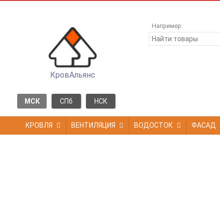
Например:
КровАльянс
МСК
СПб
НСК
КРОВЛЯ
ВЕНТИЛЯЦИЯ
ВОДОСТОК
ФАСАД