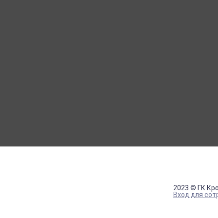
МОЙ КАБИНЕТ
Вход
Регистрация
2023 © ГК Кр
Вход для сот