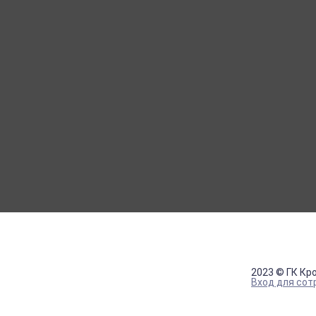
МОЙ КАБИНЕТ
Вход
Регистрация
2023 © ГК Кр
Вход для сот