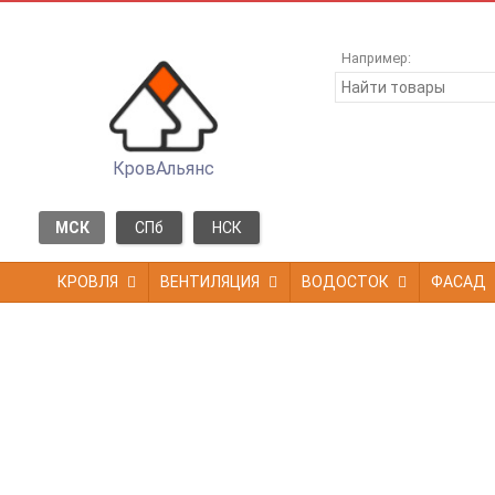
Например:
КровАльянс
МСК
СПб
НСК
КРОВЛЯ
ВЕНТИЛЯЦИЯ
ВОДОСТОК
ФАСАД