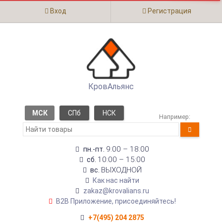
Вход
Регистрация
КровАльянс
МСК
СПб
НСК
Например:
9:00 – 18:00
пн.-пт.
10:00 – 15:00
сб.
ВЫХОДНОЙ
вс.
Как нас найти
zakaz@krovalians.ru
B2B Приложение, присоединяйтесь!
+7(495) 204 2875