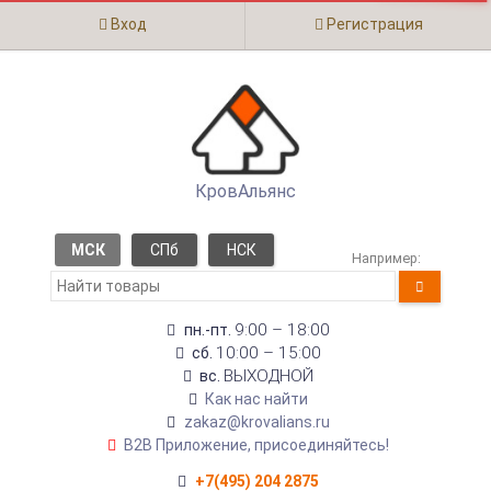
Вход
Регистрация
КровАльянс
МСК
СПб
НСК
Например:
9:00 – 18:00
пн.-пт.
10:00 – 15:00
сб.
ВЫХОДНОЙ
вс.
Как нас найти
zakaz@krovalians.ru
B2B Приложение, присоединяйтесь!
+7(495) 204 2875