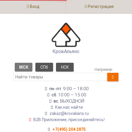
Вход
Регистрация
КровАльянс
МСК
СПб
НСК
Например:
9:00 – 18:00
пн.-пт.
10:00 – 15:00
сб.
ВЫХОДНОЙ
вс.
Как нас найти
zakaz@krovalians.ru
B2B Приложение, присоединяйтесь!
+7(495) 204 2875