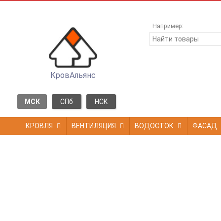
Например:
КровАльянс
МСК
СПб
НСК
КРОВЛЯ
ВЕНТИЛЯЦИЯ
ВОДОСТОК
ФАСАД