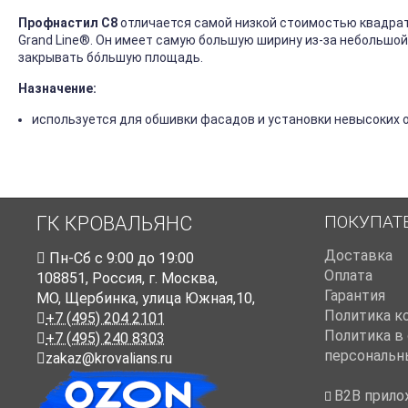
Профнастил C8
отличается самой низкой стоимостью квадрат
Grand Line®. Он имеет самую большую ширину из-за небольшо
закрывать бо́льшую площадь.
Назначение:
используется для обшивки фасадов и установки невысоких
ПОКУПАТ
ГК КРОВАЛЬЯНС
Доставка
Пн-Cб с 9:00 до 19:00
Оплата
108851
,
Россия
,
г. Москва
,
Гарантия
МО, Щербинка, улица Южная,10,
Политика к
+7 (495) 204 2101
Политика в
+7 (495) 240 8303
персональн
zakaz@krovalians.ru
B2B прило