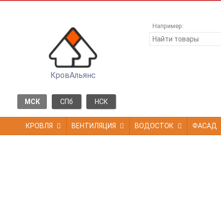
Например:
КровАльянс
МСК
СПб
НСК
КРОВЛЯ
ВЕНТИЛЯЦИЯ
ВОДОСТОК
ФАСАД