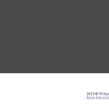
МОЙ КАБИНЕТ
Вход
Регистрация
2023 © ГК Кр
Вход для сот