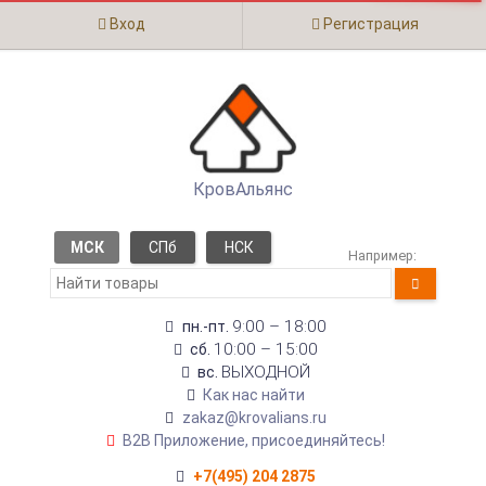
Вход
Регистрация
КровАльянс
МСК
СПб
НСК
Например:
9:00 – 18:00
пн.-пт.
10:00 – 15:00
сб.
ВЫХОДНОЙ
вс.
Как нас найти
zakaz@krovalians.ru
B2B Приложение, присоединяйтесь!
+7(495) 204 2875