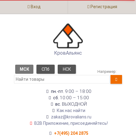
Вход
Регистрация
КровАльянс
МСК
СПб
НСК
Например:
9:00 – 18:00
пн.-пт.
10:00 – 15:00
сб.
ВЫХОДНОЙ
вс.
Как нас найти
zakaz@krovalians.ru
B2B Приложение, присоединяйтесь!
+7(495) 204 2875