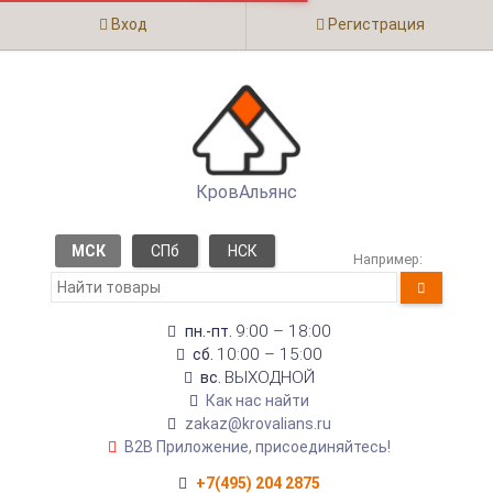
Вход
Регистрация
КровАльянс
МСК
СПб
НСК
Например:
9:00 – 18:00
пн.-пт.
10:00 – 15:00
сб.
ВЫХОДНОЙ
вс.
Как нас найти
zakaz@krovalians.ru
B2B Приложение, присоединяйтесь!
+7(495) 204 2875