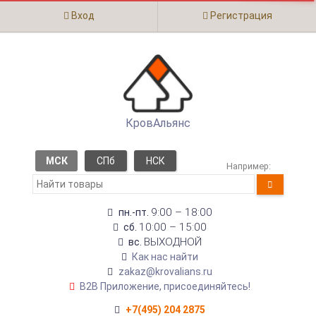
Вход
Регистрация
КровАльянс
МСК
СПб
НСК
Например:
9:00 – 18:00
пн.-пт.
10:00 – 15:00
сб.
ВЫХОДНОЙ
вс.
Как нас найти
zakaz@krovalians.ru
B2B Приложение, присоединяйтесь!
+7(495) 204 2875