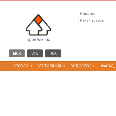
Например:
КровАльянс
МСК
СПб
НСК
КРОВЛЯ
ВЕНТИЛЯЦИЯ
ВОДОСТОК
ФАСАД