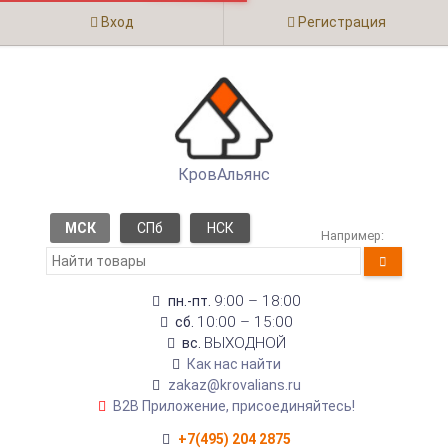
Вход
Регистрация
КровАльянс
МСК
СПб
НСК
Например:
9:00 – 18:00
пн.-пт.
10:00 – 15:00
сб.
ВЫХОДНОЙ
вс.
Как нас найти
zakaz@krovalians.ru
B2B Приложение, присоединяйтесь!
+7(495) 204 2875