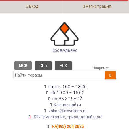
Вход
Регистрация
КровАльянс
МСК
СПб
НСК
Например:
9:00 – 18:00
пн.-пт.
10:00 – 15:00
сб.
ВЫХОДНОЙ
вс.
Как нас найти
zakaz@krovalians.ru
B2B Приложение, присоединяйтесь!
+7(495) 204 2875