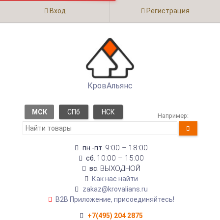
Вход
Регистрация
КровАльянс
МСК
СПб
НСК
Например:
9:00 – 18:00
пн.-пт.
10:00 – 15:00
сб.
ВЫХОДНОЙ
вс.
Как нас найти
zakaz@krovalians.ru
B2B Приложение, присоединяйтесь!
+7(495) 204 2875