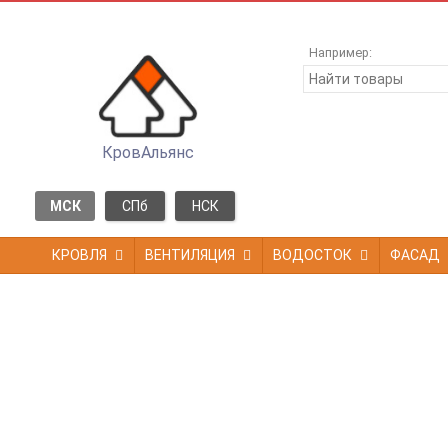
Например:
КровАльянс
МСК
СПб
НСК
КРОВЛЯ
ВЕНТИЛЯЦИЯ
ВОДОСТОК
ФАСАД