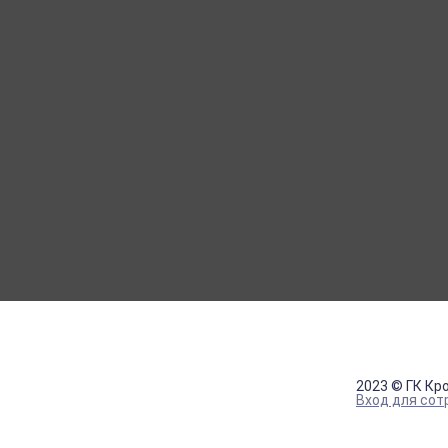
МОЙ КАБИНЕТ
Вход
Регистрация
2023 © ГК Кр
Вход для сот