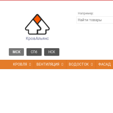
Например:
КровАльянс
МСК
СПб
НСК
КРОВЛЯ
ВЕНТИЛЯЦИЯ
ВОДОСТОК
ФАСАД