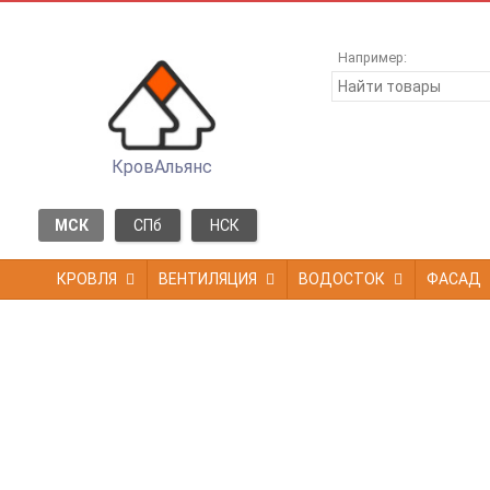
Например:
КровАльянс
МСК
СПб
НСК
КРОВЛЯ
ВЕНТИЛЯЦИЯ
ВОДОСТОК
ФАСАД