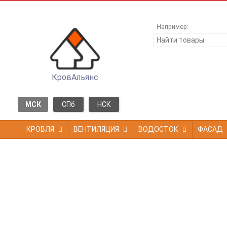
Например:
КровАльянс
МСК
СПб
НСК
КРОВЛЯ
ВЕНТИЛЯЦИЯ
ВОДОСТОК
ФАСАД