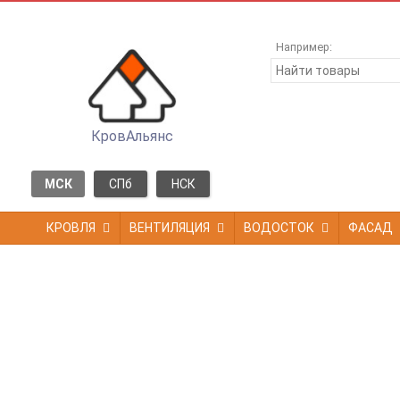
Например:
КровАльянс
МСК
СПб
НСК
КРОВЛЯ
ВЕНТИЛЯЦИЯ
ВОДОСТОК
ФАСАД