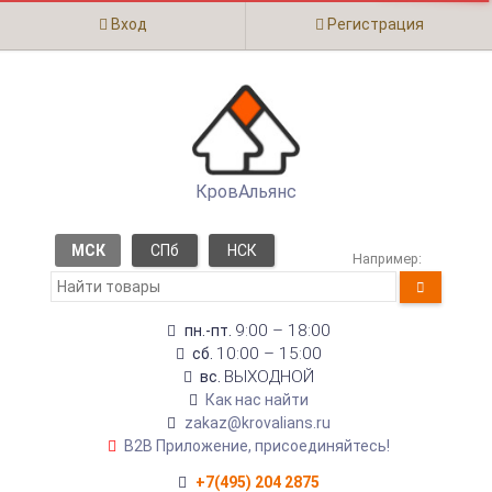
Вход
Регистрация
КровАльянс
МСК
СПб
НСК
Например:
9:00 – 18:00
пн.-пт.
10:00 – 15:00
сб.
ВЫХОДНОЙ
вс.
Как нас найти
zakaz@krovalians.ru
B2B Приложение, присоединяйтесь!
+7(495) 204 2875