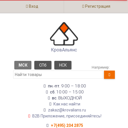
Вход
Регистрация
КровАльянс
МСК
СПб
НСК
Например:
9:00 – 18:00
пн.-пт.
10:00 – 15:00
сб.
ВЫХОДНОЙ
вс.
Как нас найти
zakaz@krovalians.ru
B2B Приложение, присоединяйтесь!
+7(495) 204 2875