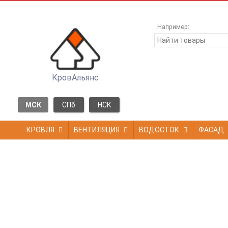
Например:
КровАльянс
МСК
СПб
НСК
КРОВЛЯ
ВЕНТИЛЯЦИЯ
ВОДОСТОК
ФАСАД