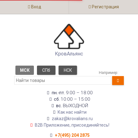
Вход
Регистрация
КровАльянс
МСК
СПб
НСК
Например:
9:00 – 18:00
пн.-пт.
10:00 – 15:00
сб.
ВЫХОДНОЙ
вс.
Как нас найти
zakaz@krovalians.ru
B2B Приложение, присоединяйтесь!
+7(495) 204 2875