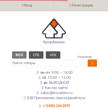
Вход
Регистрация
КровАльянс
МСК
СПб
НСК
Например:
9:00 – 18:00
пн.-пт.
10:00 – 15:00
сб.
ВЫХОДНОЙ
вс.
Как нас найти
zakaz@krovalians.ru
B2B Приложение, присоединяйтесь!
+7(495) 204 2875