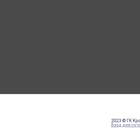
МОЙ КАБИНЕТ
Вход
Регистрация
2023 © ГК Кр
Вход для сот