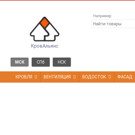
Например:
КровАльянс
МСК
СПб
НСК
КРОВЛЯ
ВЕНТИЛЯЦИЯ
ВОДОСТОК
ФАСАД