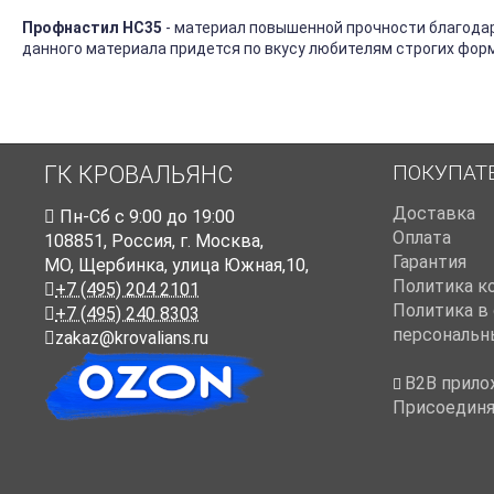
Профнастил HC35
- материал повышенной прочности благода
данного материала придется по вкусу любителям строгих форм
ПОКУПАТ
ГК КРОВАЛЬЯНС
Доставка
Пн-Cб с 9:00 до 19:00
Оплата
108851
,
Россия
,
г. Москва
,
Гарантия
МО, Щербинка, улица Южная,10,
Политика к
+7 (495) 204 2101
Политика в
+7 (495) 240 8303
персональн
zakaz@krovalians.ru
B2B прило
Присоединя