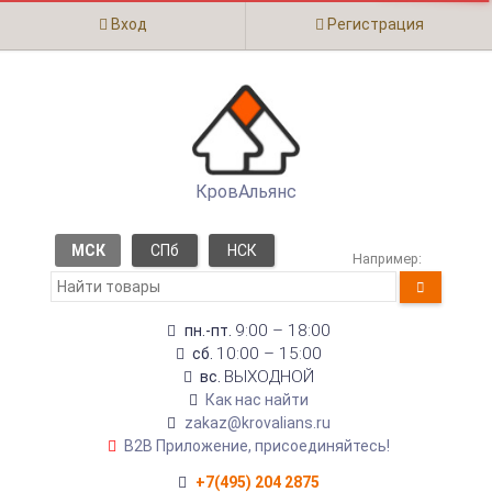
Вход
Регистрация
КровАльянс
МСК
СПб
НСК
Например:
9:00 – 18:00
пн.-пт.
10:00 – 15:00
сб.
ВЫХОДНОЙ
вс.
Как нас найти
zakaz@krovalians.ru
B2B Приложение, присоединяйтесь!
+7(495) 204 2875