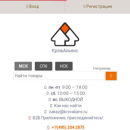
Вход
Регистрация
КровАльянс
МСК
СПб
НСК
Например:
9:00 – 18:00
пн.-пт.
10:00 – 15:00
сб.
ВЫХОДНОЙ
вс.
Как нас найти
zakaz@krovalians.ru
B2B Приложение, присоединяйтесь!
+7(495) 204 2875