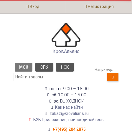
Вход
Регистрация
КровАльянс
МСК
СПб
НСК
Например:
9:00 – 18:00
пн.-пт.
10:00 – 15:00
сб.
ВЫХОДНОЙ
вс.
Как нас найти
zakaz@krovalians.ru
B2B Приложение, присоединяйтесь!
+7(495) 204 2875