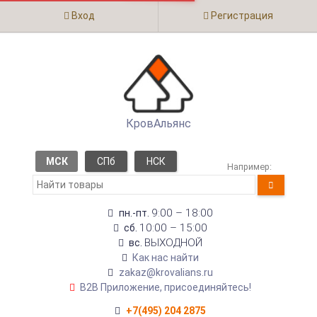
Вход
Регистрация
КровАльянс
МСК
СПб
НСК
Например:
9:00 – 18:00
пн.-пт.
10:00 – 15:00
сб.
ВЫХОДНОЙ
вс.
Как нас найти
zakaz@krovalians.ru
B2B Приложение, присоединяйтесь!
+7(495) 204 2875