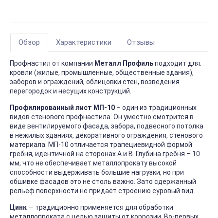
Обзор
Характеристики
Отзывы
Профнастил от компании
Металл Профиль
подходит для:
кровли (жилые, промышленные, общественные здания),
заборов и ограждений, облицовки стен, возведения
перегородок и несущих конструкций.
Профилированный лист МП-10
– один из традиционных
видов стенового профнастила. Он уместно смотрится в
виде вентилируемого фасада, забора, подвесного потолка
в нежилых зданиях, декоративного ограждения, стенового
материала. МП-10 отличается трапециевидной формой
гребня, идентичной на сторонах А и В. Глубина гребня – 10
мм, что не обеспечивает металлопрокату высокой
способности выдерживать большие нагрузки, но при
обшивке фасадов это не столь важно. Зато сдержанный
рельеф поверхности не придаёт строению суровый вид.
Цинк
― традиционно применяется для обработки
металлопроката с целью защиты от коррозии. Во-первых,