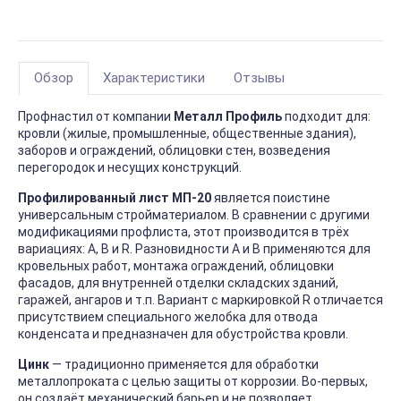
Обзор
Характеристики
Отзывы
Профнастил от компании
Металл Профиль
подходит для:
кровли (жилые, промышленные, общественные здания),
заборов и ограждений, облицовки стен, возведения
перегородок и несущих конструкций.
Профилированный лист МП-20
является поистине
универсальным стройматериалом. В сравнении с другими
модификациями профлиста, этот производится в трёх
вариациях: А, В и R. Разновидности А и В применяются для
кровельных работ, монтажа ограждений, облицовки
фасадов, для внутренней отделки складских зданий,
гаражей, ангаров и т.п. Вариант с маркировкой R отличается
присутствием специального желобка для отвода
конденсата и предназначен для обустройства кровли.
Цинк
― традиционно применяется для обработки
металлопроката с целью защиты от коррозии. Во-первых,
он создаёт механический барьер и не позволяет