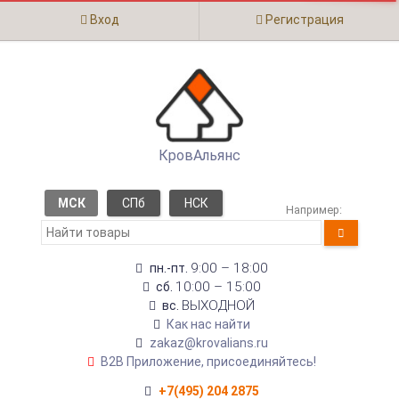
Вход
Регистрация
КровАльянс
МСК
СПб
НСК
Например:
9:00 – 18:00
пн.-пт.
10:00 – 15:00
сб.
ВЫХОДНОЙ
вс.
Как нас найти
zakaz@krovalians.ru
B2B Приложение, присоединяйтесь!
+7(495) 204 2875