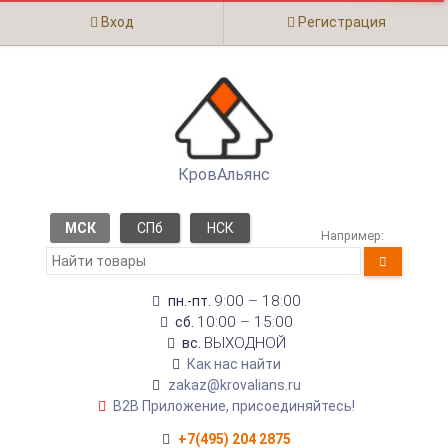
Вход
Регистрация
КровАльянс
МСК
СПб
НСК
Например:
9:00 – 18:00
пн.-пт.
10:00 – 15:00
сб.
ВЫХОДНОЙ
вс.
Как нас найти
zakaz@krovalians.ru
B2B Приложение, присоединяйтесь!
+7(495) 204 2875