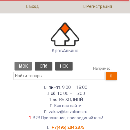
Вход
Регистрация
КровАльянс
МСК
СПб
НСК
Например:
9:00 – 18:00
пн.-пт.
10:00 – 15:00
сб.
ВЫХОДНОЙ
вс.
Как нас найти
zakaz@krovalians.ru
B2B Приложение, присоединяйтесь!
+7(495) 204 2875