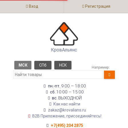
Вход
Регистрация
КровАльянс
МСК
СПб
НСК
Например:
9:00 – 18:00
пн.-пт.
10:00 – 15:00
сб.
ВЫХОДНОЙ
вс.
Как нас найти
zakaz@krovalians.ru
B2B Приложение, присоединяйтесь!
+7(495) 204 2875