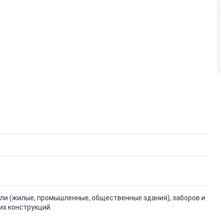
вли (жилые, промышленные, общественные здания), заборов и
их конструкций.