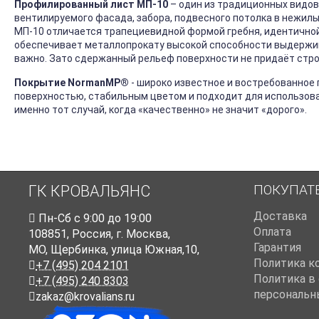
Профилированный лист МП-10
– один из традиционных видов
вентилируемого фасада, забора, подвесного потолка в нежилы
МП-10 отличается трапециевидной формой гребня, идентичной на
обеспечивает металлопрокату высокой способности выдержива
важно. Зато сдержанный рельеф поверхности не придаёт стро
Покрытие NormanMP
®
- широко известное и востребованное 
поверхностью, стабильным цветом и подходит для использов
именно тот случай, когда «качественно» не значит «дорого».
ПОКУПАТ
ГК КРОВАЛЬЯНС
Доставка
Пн-Cб с 9:00 до 19:00
Оплата
108851
,
Россия
,
г. Москва
,
Гарантия
МО, Щербинка, улица Южная,10,
Политика к
+7 (495) 204 2101
Политика в
+7 (495) 240 8303
персональн
zakaz@krovalians.ru