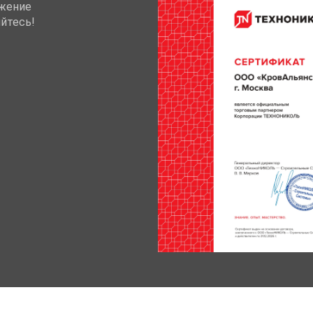
жение
йтесь!