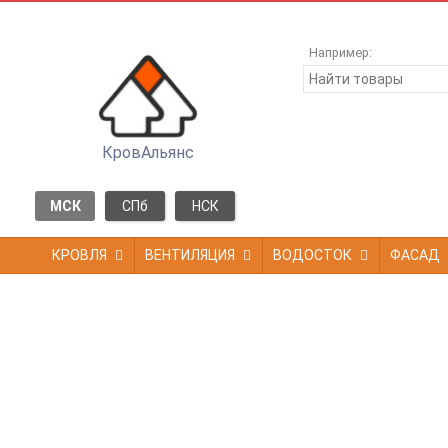
Например:
КровАльянс
МСК
СПб
НСК
КРОВЛЯ
ВЕНТИЛЯЦИЯ
ВОДОСТОК
ФАСАД