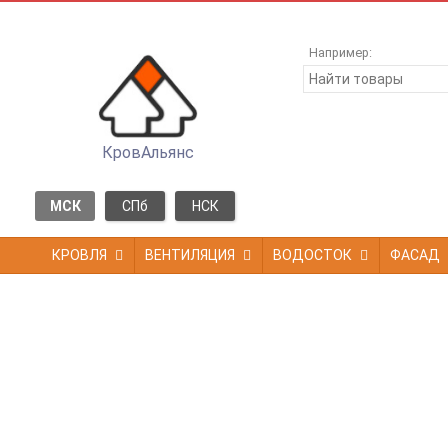
Например:
КровАльянс
МСК
СПб
НСК
КРОВЛЯ
ВЕНТИЛЯЦИЯ
ВОДОСТОК
ФАСАД