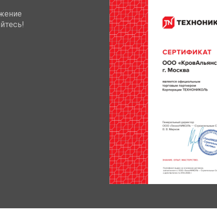
жение
йтесь!