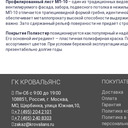
Профилированный лист МП-10
– один из традиционных видов
вентилируемого фасада, забора, подвесного потолка в нежилы
МП-10 отличается трапециевидной формой гребня, идентичной на
обеспечивает металлопрокату высокой способности выдержива
важно. Зато сдержанный рельеф поверхности не придаёт стро
Покрытие Полиэстер
позиционируется как популярный и над
Его основной ингредиент — пластичная полиэфирная краска. 
ассортимент цветов. При условии бережной эксплуатации изд
презентабельно долгие годы.
ПОКУПАТ
ГК КРОВАЛЬЯНС
Доставка
Пн-Cб с 9:00 до 19:00
Оплата
108851
,
Россия
,
г. Москва
,
Гарантия
МО, Щербинка, улица Южная,10,
Политика к
+7 (495) 204 2101
Политика в
+7 (495) 240 8303
персональн
zakaz@krovalians.ru