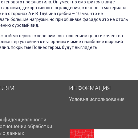
 стенового профнастила. Он уместно смотрится в виде
х зданиях, декоративного ограждения, стенового материала.
 сторонах А и В. Глубина гребня – 10 мм, что не
ть большие нагрузки, но при обшивке фасадов это не столь
ению суровый вид.
ёжный материал с хорошим соотношением цены и качества.
Полиэстер устойчив к выгоранию и имеет наиболее широкий
елия, покрытые Полиэстером, будут выглядеть
ЕЛЯМ
ИНФОРМАЦИЯ
Условия использования
онфиденциальности
 отношении обработки
ых данных