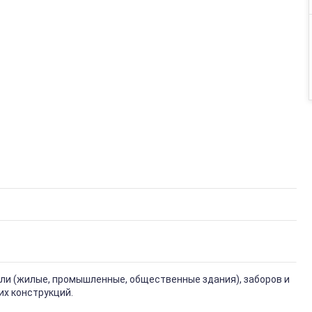
вли (жилые, промышленные, общественные здания), заборов и
их конструкций.