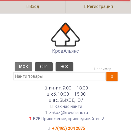
Вход
Регистрация
КровАльянс
МСК
СПб
НСК
Например:
9:00 – 18:00
пн.-пт.
10:00 – 15:00
сб.
ВЫХОДНОЙ
вс.
Как нас найти
zakaz@krovalians.ru
B2B Приложение, присоединяйтесь!
+7(495) 204 2875