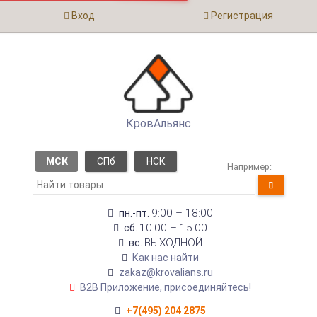
Вход
Регистрация
КровАльянс
МСК
СПб
НСК
Например:
9:00 – 18:00
пн.-пт.
10:00 – 15:00
сб.
ВЫХОДНОЙ
вс.
Как нас найти
zakaz@krovalians.ru
B2B Приложение, присоединяйтесь!
+7(495) 204 2875