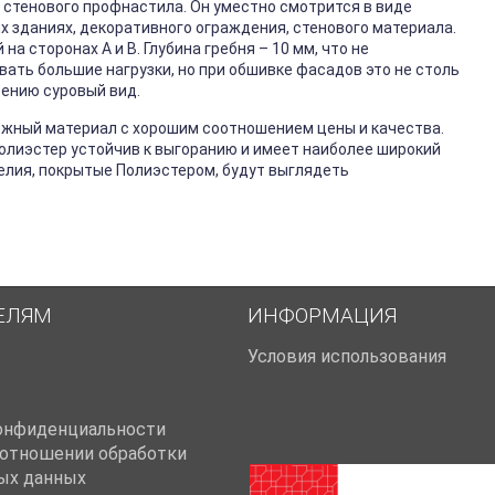
 стенового профнастила. Он уместно смотрится в виде
х зданиях, декоративного ограждения, стенового материала.
 сторонах А и В. Глубина гребня – 10 мм, что не
ть большие нагрузки, но при обшивке фасадов это не столь
ению суровый вид.
ёжный материал с хорошим соотношением цены и качества.
Полиэстер устойчив к выгоранию и имеет наиболее широкий
елия, покрытые Полиэстером, будут выглядеть
ЕЛЯМ
ИНФОРМАЦИЯ
Условия использования
онфиденциальности
 отношении обработки
ых данных