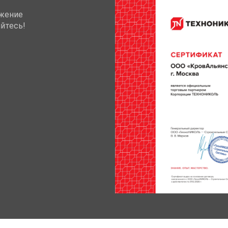
жение
йтесь!