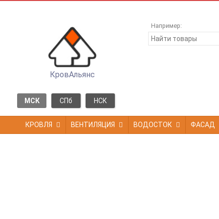
Например:
КровАльянс
МСК
СПб
НСК
КРОВЛЯ
ВЕНТИЛЯЦИЯ
ВОДОСТОК
ФАСАД