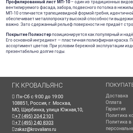
Профилированный лист МП-10
– один из традиционных видов
вентилируемого фасада, забора, подвесного потолка в нежилы
МП-10 отличается трапециевидной формой гребня, идентичной на
обеспечивает металлопрокату высокой способности выдержива
важно. Зато сдержанный рельеф поверхности не придаёт стро
Покрытие Полиэстер
позиционируется как популярный и над
Его основной ингредиент — пластичная полиэфирная краска. 
ассортимент цветов. При условии бережной эксплуатации изд
презентабельно долгие годы.
ПОКУПАТ
ГК КРОВАЛЬЯНС
Доставка
Пн-Cб с 9:00 до 19:00
Оплата
108851
,
Россия
,
г. Москва
,
Гарантия
МО, Щербинка, улица Южная,10,
Политика к
+7 (495) 204 2101
Политика в
+7 (495) 240 8303
персональн
zakaz@krovalians.ru