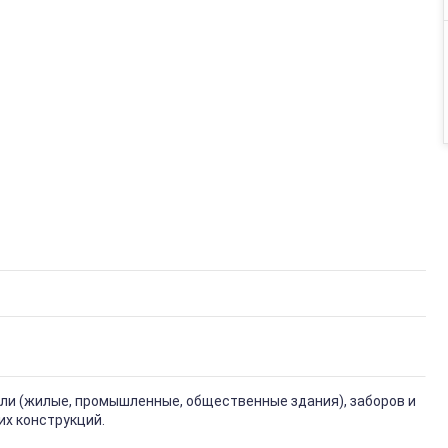
вли (жилые, промышленные, общественные здания), заборов и
их конструкций.