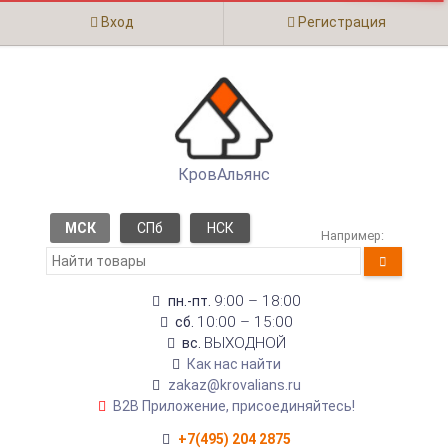
Вход
Регистрация
КровАльянс
МСК
СПб
НСК
Например:
9:00 – 18:00
пн.-пт.
10:00 – 15:00
сб.
ВЫХОДНОЙ
вс.
Как нас найти
zakaz@krovalians.ru
B2B Приложение, присоединяйтесь!
+7(495) 204 2875