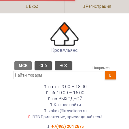
Вход
Регистрация
КровАльянс
МСК
СПб
НСК
Например:
9:00 – 18:00
пн.-пт.
10:00 – 15:00
сб.
ВЫХОДНОЙ
вс.
Как нас найти
zakaz@krovalians.ru
B2B Приложение, присоединяйтесь!
+7(495) 204 2875