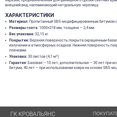
нарезки, предназначенная для финишной отделки скатных кры
внешний вид, напоминающий натуральную черепицу.
ХАРАКТЕРИСТИКИ
Материал:
Пропитанный SBS-модифицированным битумом 
Размеры гонта:
1000×318 мм, толщина — 2,4 мм
Вес упаковки:
32,15 кг.
Покрытие:
Верхняя поверхность покрыта окрашенным базал
излучения и атмосферных осадков. Нижняя поверхность по
плёнками.
Упаковка:
30 листов (4,1 м²).
Гарантия:
Базовая — 10 лет, дополнительная — 30 лет при и
битума, 40 лет — при использовании ковра на основе SBS-м
ПОКУПАТ
ГК КРОВАЛЬЯНС