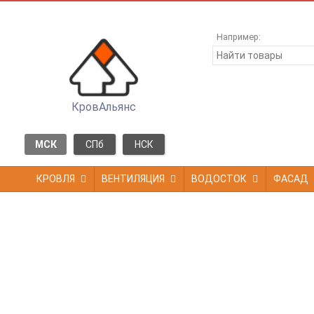
Например:
КровАльянс
МСК
СПб
НСК
КРОВЛЯ
ВЕНТИЛЯЦИЯ
ВОДОСТОК
ФАСАД