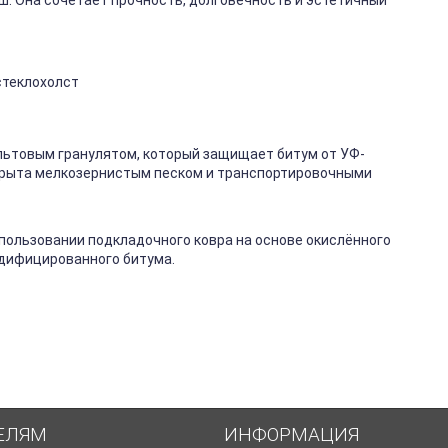
ш. Она сочетает прочность, долговечность и эстетичный
стеклохолст
ьтовым гранулятом, который защищает битум от УФ-
крыта мелкозернистым песком и транспортировочными
спользовании подкладочного ковра на основе окислённого
одифицированного битума.
ЕЛЯМ
ИНФОРМАЦИЯ