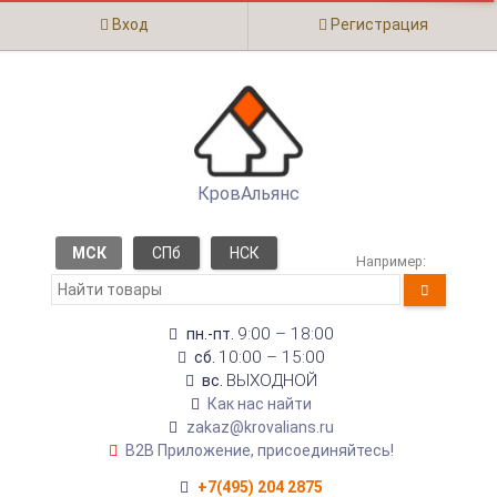
Вход
Регистрация
КровАльянс
МСК
СПб
НСК
Например:
9:00 – 18:00
пн.-пт.
10:00 – 15:00
сб.
ВЫХОДНОЙ
вс.
Как нас найти
zakaz@krovalians.ru
B2B Приложение, присоединяйтесь!
+7(495) 204 2875