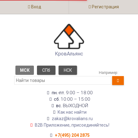
Вход
Регистрация
КровАльянс
МСК
СПб
НСК
Например:
9:00 – 18:00
пн.-пт.
10:00 – 15:00
сб.
ВЫХОДНОЙ
вс.
Как нас найти
zakaz@krovalians.ru
B2B Приложение, присоединяйтесь!
+7(495) 204 2875