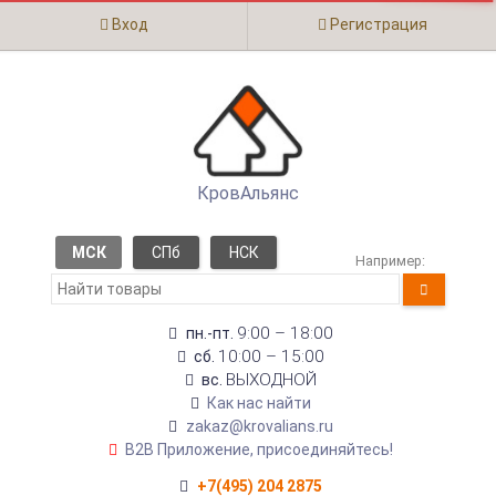
Вход
Регистрация
КровАльянс
МСК
СПб
НСК
Например:
9:00 – 18:00
пн.-пт.
10:00 – 15:00
сб.
ВЫХОДНОЙ
вс.
Как нас найти
zakaz@krovalians.ru
B2B Приложение, присоединяйтесь!
+7(495) 204 2875