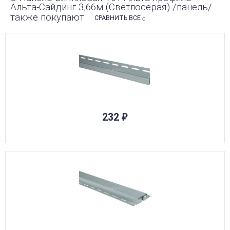
Альта-Сайдинг 3,66м (Светлосерая) /панель/
также покупают
СРАВНИТЬ ВСЕ
232
₽