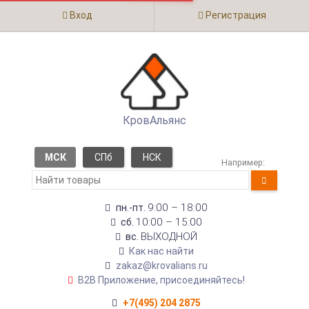
Вход
Регистрация
КровАльянс
МСК
СПб
НСК
Например:
9:00 – 18:00
пн.-пт.
10:00 – 15:00
сб.
ВЫХОДНОЙ
вс.
Как нас найти
zakaz@krovalians.ru
B2B Приложение, присоединяйтесь!
+7(495) 204 2875