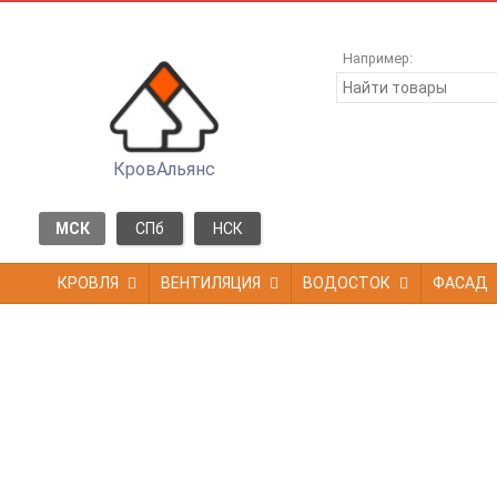
Например:
КровАльянс
МСК
СПб
НСК
КРОВЛЯ
ВЕНТИЛЯЦИЯ
ВОДОСТОК
ФАСАД