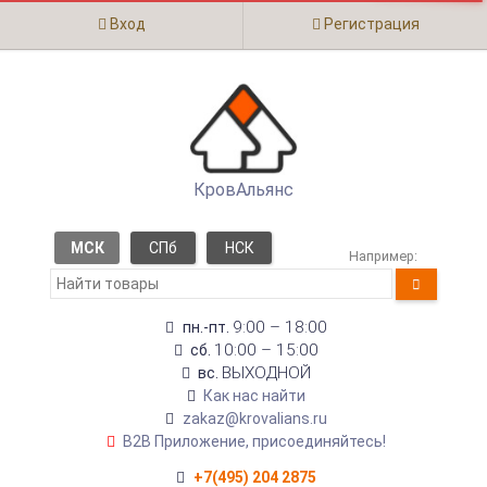
Вход
Регистрация
КровАльянс
МСК
СПб
НСК
Например:
9:00 – 18:00
пн.-пт.
10:00 – 15:00
сб.
ВЫХОДНОЙ
вс.
Как нас найти
zakaz@krovalians.ru
B2B Приложение, присоединяйтесь!
+7(495) 204 2875