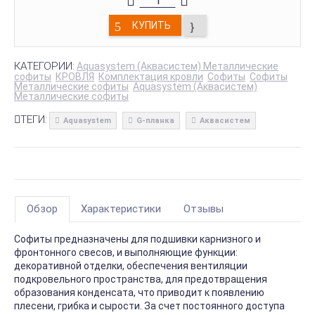
КУПИТЬ
КАТЕГОРИИ:
Aquasystem (Аквасистем) Металлические
софиты
КРОВЛЯ
Комплектация кровли
Софиты
Софиты
Металлические софиты
Aquasystem (Аквасистем)
Металлические софиты
ТЕГИ:
Aquasystem
G-планка
Аквасистем
Обзор
Характеристики
Отзывы
Софиты предназначены для подшивки карнизного и
фронтонного свесов, и выполняющие функции:
декоративной отделки, обеспечения вентиляции
подкровельного пространства, для предотвращения
образования конденсата, что приводит к появлению
плесени, грибка и сырости. За счет постоянного доступа